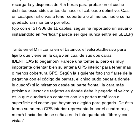
recargarla y dispones de 4-5 horas para probar en el coche
distintos escondites antes de hacer el cableado definitivo. Casi
en cualquier sitio vas a tener cobertura o al menos nadie se ha
quedado sin montarlo por ello..
(ojo con el ST-906 de 11 cables, según ha reportado un usuario
instalándolo en “vertical” parece ser que nunca entra en SLEEP)
Tanto en el Mini como en el Estanco, el velcro/adhesivo para
fijarlo que viene en la caja ¿en cuál de sus dos caras
IDÉNTICAS lo pegamos? Parece una tontería, pero es muy
importante orientar bien su antena GPS interior para tener mas
o menos cobertura GPS. Según la siguiente foto (no fiarse de la
pegatina con el código de barras, el chino pudo pegarla donde
le cuadró) si lo miramos desde su parte frontal,
la cara más
próxima al lector de tarjetas es donde debe ir pegado el velcro
y
es la que quedará en contacto con las partes metálicas o
superficie del coche que hayamos elegido para pegarlo. De ésta
forma su antena GPS interior representada por el cuadro rojo,
mirará hacia donde se señala en la foto quedando “libre y con
vistas”