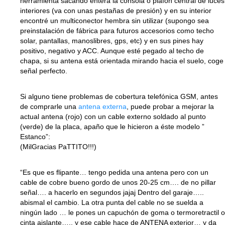
herramienta sacando entera la consola o plafón central de luces
interiores (va con unas pestañas de presión) y en su interior
encontré un multiconector hembra sin utilizar (supongo sea
preinstalación de fábrica para futuros accesorios como techo
solar, pantallas, manoslibres, gps, etc) y en sus pines hay
positivo, negativo y ACC. Aunque esté pegado al techo de
chapa, si su antena está orientada mirando hacia el suelo, coge
señal perfecto.
Si alguno tiene problemas de cobertura telefónica GSM, antes
de comprarle una
antena externa
, puede probar a mejorar la
actual antena (rojo) con un cable externo soldado al punto
(verde) de la placa, apaño que le hicieron a éste modelo ”
Estanco”:
(MilGracias PaTTITO!!!)
“Es que es flipante… tengo pedida una antena pero con un
cable de cobre bueno gordo de unos 20-25 cm…. de no pillar
señal…. a hacerlo en segundos jajaj Dentro del garaje…..
abismal el cambio. La otra punta del cable no se suelda a
ningún lado … le pones un capuchón de goma o termoretractil o
cinta aislante….. y ese cable hace de ANTENA exterior… y da