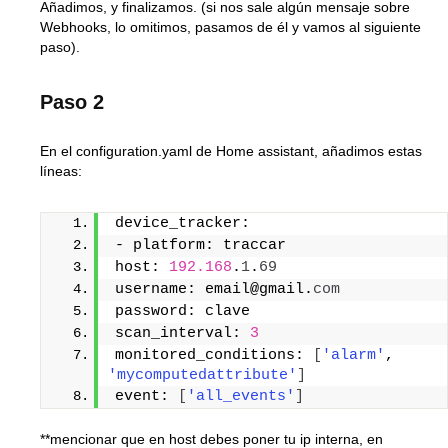
Añadimos, y finalizamos. (si nos sale algún mensaje sobre
Webhooks, lo omitimos, pasamos de él y vamos al siguiente
paso).
Paso 2
En el configuration.yaml de Home assistant, añadimos estas
líneas:
device_tracker:
- platform: traccar
host: 
192.168
.
1
.
69
username: email@gmail.
com
password: clave
scan_interval: 
3
monitored_conditions: 
[
'alarm'
, 
'mycomputedattribute'
]
event: 
[
'all_events'
]
**mencionar que en host debes poner tu ip interna, en