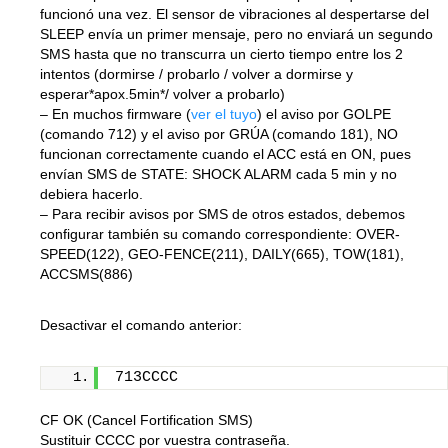
funcionó una vez. El sensor de vibraciones al despertarse del
SLEEP envía un primer mensaje, pero no enviará un segundo
SMS hasta que no transcurra un cierto tiempo entre los 2
intentos (dormirse / probarlo / volver a dormirse y
esperar*apox.5min*/ volver a probarlo)
– En muchos firmware (
ver el tuyo
) el aviso por GOLPE
(comando 712) y el aviso por GRÚA (comando 181), NO
funcionan correctamente cuando el ACC está en ON, pues
envían SMS de STATE: SHOCK ALARM cada 5 min y no
debiera hacerlo.
– Para recibir avisos por SMS de otros estados, debemos
configurar también su comando correspondiente: OVER-
SPEED(122), GEO-FENCE(211), DAILY(665), TOW(181),
ACCSMS(886)
Desactivar el comando anterior:
713CCCC
CF OK (Cancel Fortification SMS)
Sustituir
CCCC
por vuestra contraseña.