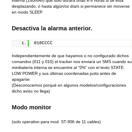
interna (150mAh) que solo durará unas 4-5 horas si se está
desplazando, ó hasta algún/os día/s si permanece sin moverse
en modo SLEEP.
Desactiva la alarma anterior.
010CCCC
Independientemente de que hayamos o no configurado dichos
comandos (011 y 010) el tracker nos enviará un SMS cuando su
minibatería interna se encuentre al “0%” con el texto STATE:
LOW POWER y sus últimas coordenadas justo antes de
apagarse:
(Desconocemos porqué en algunos modelos/configuraciones
dicho aviso no llega)
Modo monitor
(solo operativo para mod. ST-906 de 11 cables)