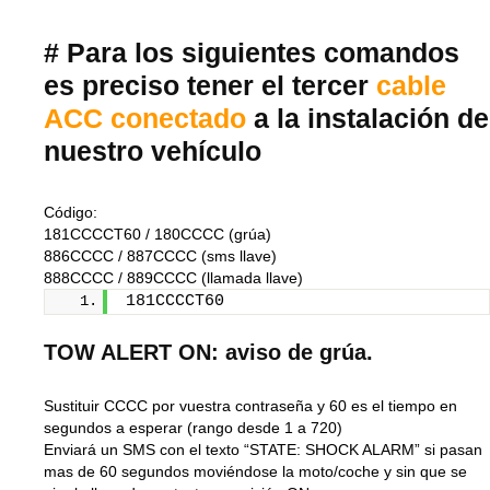
# Para los siguientes comandos
es preciso tener el tercer
cable
ACC conectado
a la instalación de
nuestro vehículo
Código:
181CCCCT60
/
180CCCC
886CCCC
/
887CCCC
888CCCC
/
889CCCC
(llamada llave)
181CCCCT60
TOW ALERT ON: aviso de grúa.
Sustituir
CCCC
por vuestra contraseña y
60
es el tiempo en
segundos a esperar (rango desde 1 a 720)
Enviará un SMS con el texto “STATE: SHOCK ALARM” si pasan
mas de 60 segundos moviéndose la moto/coche y sin que se