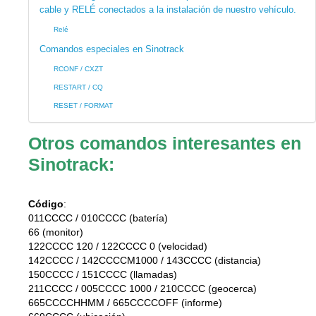
cable y RELÉ conectados a la instalación de nuestro vehículo.
Relé
Comandos especiales en Sinotrack
RCONF / CXZT
RESTART / CQ
RESET / FORMAT
Otros comandos interesantes
en
Sinotrack
:
Código
:
011CCCC
/
010CCCC
66
122CCCC 120
/
122CCCC 0
142CCCC
/
142CCCCM1000
/
143CCCC
150CCCC
/
151CCCC
211CCCC
/
005CCCC 1000
/
210CCCC
665CCCCHHMM
/
665CCCCOFF