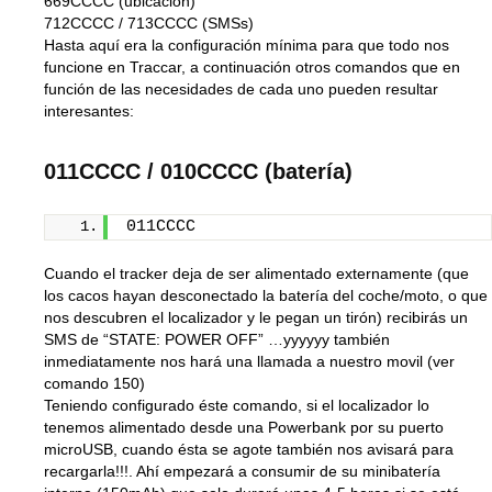
669CCCC
712CCCC
/
713CCCC
(SMSs)
Hasta aquí era la configuración mínima para que todo nos
funcione en Traccar, a continuación otros comandos que en
función de las necesidades de cada uno pueden resultar
interesantes:
011CCCC
/
010CCCC
(batería)
011CCCC
Cuando el tracker deja de ser alimentado externamente (que
los cacos hayan desconectado la batería del coche/moto, o que
nos descubren el localizador y le pegan un tirón) recibirás un
SMS de “STATE: POWER OFF” …yyyyyy también
inmediatamente nos hará una llamada a nuestro movil (ver
comando 150)
Teniendo configurado éste comando, si el localizador lo
tenemos alimentado desde una Powerbank por su puerto
microUSB, cuando ésta se agote también nos avisará para
recargarla!!!. Ahí empezará a consumir de su minibatería