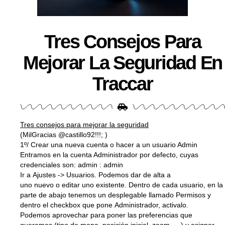
Tres Consejos Para
Mejorar La Seguridad En
Traccar
Tres consejos para mejorar la seguridad
(MilGracias @castillo92!!!; )
1º/ Crear una nueva cuenta o hacer a un usuario Admin
Entramos en la cuenta Administrador por defecto, cuyas
credenciales son: admin : admin
Ir a
Ajustes
->
Usuarios
. Podemos dar de alta a
uno
nuevo
o
editar
uno existente. Dentro de cada usuario, en la
parte de abajo tenemos un desplegable llamado
Permisos
y
dentro el checkbox que pone
Administrador
, activalo.
Podemos aprovechar para poner las preferencias que
queramos (tipo de mapa, posición inicial, zoom…..) y asignar