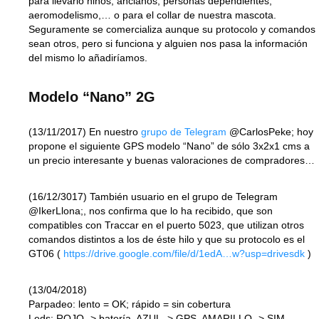
para llevarlo niños, ancianos, personas dependientes,
aeromodelismo,… o para el collar de nuestra mascota.
Seguramente se comercializa aunque su protocolo y comandos
sean otros, pero si funciona y alguien nos pasa la información
del mismo lo añadiríamos.
Modelo “Nano” 2G
(13/11/2017) En nuestro
grupo de Telegram
@CarlosPeke; hoy
propone el siguiente GPS modelo “Nano” de sólo 3x2x1 cms a
un precio interesante y buenas valoraciones de compradores…
(16/12/3017) También usuario en el grupo de Telegram
@IkerLlona;, nos confirma que lo ha recibido, que son
compatibles con Traccar en el puerto 5023, que utilizan otros
comandos distintos a los de éste hilo y que su protocolo es el
GT06 (
https://drive.google.com/file/d/1edA…w?usp=drivesdk
)
(13/04/2018)
Parpadeo: lento = OK; rápido = sin cobertura
Leds: ROJO -> batería, AZUL -> GPS, AMARILLO -> SIM