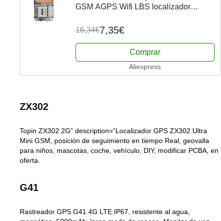
GSM AGPS Wifi LBS localizador
gratuito aplicación Web seguimiento
grabadora de voz ZX303 PCBA dentro
7,35€
16,34€
de 87HE
Comprar
Aliexpress
ZX302
Topin ZX302 2G” description=”Localizador GPS ZX302 Ultra
Mini GSM, posición de seguimiento en tiempo Real, geovalla
para niños, mascotas, coche, vehículo, DIY, modificar PCBA, en
oferta.
G41
Rastreador GPS G41 4G LTE IP67, resistente al agua,