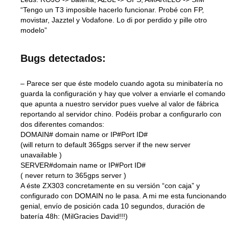
“Tengo un T3 imposible hacerlo funcionar. Probé con FP,
movistar, Jazztel y Vodafone. Lo di por perdido y pille otro
modelo”
Bugs detectados:
– Parece ser que éste modelo cuando agota su minibatería no
guarda la configuración y hay que volver a enviarle el comando
que apunta a nuestro servidor pues vuelve al valor de fábrica
reportando al servidor chino. Podéis probar a configurarlo con
dos diferentes comandos:
DOMAIN# domain name or IP#Port ID#
(will return to default 365gps server if the new server
unavailable )
SERVER#domain name or IP#Port ID#
( never return to 365gps server )
A éste ZX303 concretamente en su versión “con caja” y
configurado con DOMAIN no le pasa. A mi me esta funcionando
genial, envío de posición cada 10 segundos, duración de
batería 48h: (MilGracies David!!!)