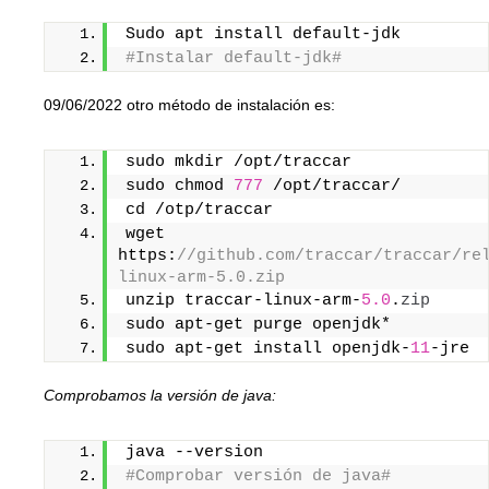
Sudo apt install default-jdk
#Instalar default-jdk#
09/06/2022 otro método de instalación es:
sudo mkdir /opt/traccar
sudo chmod 
777
 /opt/traccar/
cd /otp/traccar
wget 
https:
//github.com/traccar/traccar/re
linux-arm-5.0.zip
unzip traccar-linux-arm-
5.0
.
zip
sudo apt-get purge openjdk*
sudo apt-get install openjdk-
11
-jre
Comprobamos la versión de java:
java --version
#Comprobar versión de java#