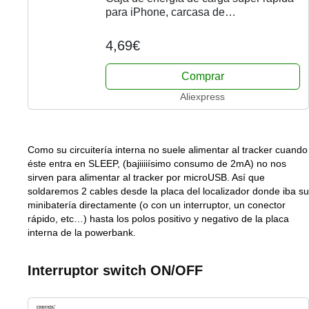
para iPhone, carcasa de
almacenamiento de batería de
20000mAh, 8x18650, 9V, 25W, sin
4,69€
batería
Comprar
Aliexpress
Como su circuitería interna no suele alimentar al tracker cuando
éste entra en SLEEP, (bajiiiiísimo consumo de 2mA) no nos
sirven para alimentar al tracker por microUSB. Así que
soldaremos 2 cables desde la placa del localizador donde iba su
minibatería directamente (o con un interruptor, un conector
rápido, etc…) hasta los polos positivo y negativo de la placa
interna de la powerbank.
Interruptor switch ON/OFF