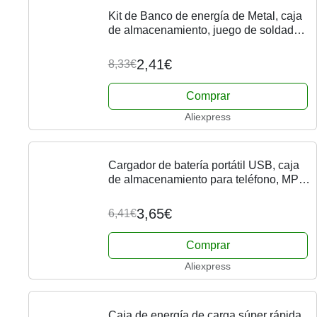
Kit de Banco de energía de Metal, caja
de almacenamiento, juego de soldadura
gratis, batería 1x18650, 5V, 1A,
cargador externo USB, teléfono
2,41€
8,33€
inteligente
Comprar
Aliexpress
Cargador de batería portátil USB, caja
de almacenamiento para teléfono, MP3,
carga electrónica, 18650
3,65€
6,41€
Comprar
Aliexpress
Caja de energía de carga súper rápida