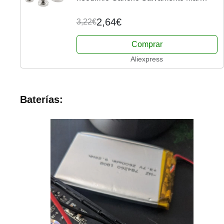
Pesca Imanes Titular Tirando de la olla
de montaje con anillo
2,64€
3,22€
Comprar
Aliexpress
Baterías: